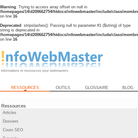
Warning
: Trying to access array offset on null in
/homepages/14/d200662754/htdocs/infowebmaster/include/class/membre
on line
16
Deprecated
: stripslashes(): Passing null to parameter #1 ($string) of type
string is deprecated in
/homepages/14/d200662754/htdocs/infowebmaster/include/class/membre
on line
16
Informations et ressources pour webmasters
RESSOURCES
OUTILS
GLOSSAIRE
BLOG
Ressources
Articles
Dossiers
Cours SEO