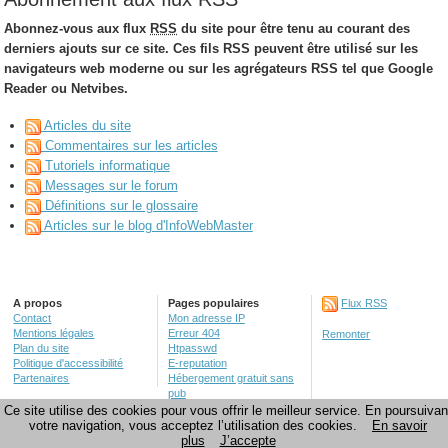
Abonnez-vous aux flux
RSS
du site pour être tenu au courant des
derniers ajouts sur ce site. Ces fils RSS peuvent être utilisé sur les
navigateurs web moderne ou sur les agrégateurs RSS tel que Google
Reader ou Netvibes.
Articles du site
Commentaires sur les articles
Tutoriels informatique
Messages sur le forum
Définitions sur le glossaire
Articles sur le blog d'InfoWebMaster
A propos
Pages populaires
Flux RSS
Contact
Mon adresse IP
Mentions légales
Erreur 404
Remonter
Plan du site
Htpasswd
Politique d'accessibilité
E-reputation
Partenaires
Hébergement gratuit sans
pub
Créer un site web
Ce site utilise des cookies pour vous offrir le meilleur service. En poursuivan
votre navigation, vous acceptez l’utilisation des cookies.
En savoir
plus
J’accepte
©
InfoWebMaster.fr 2007-2026