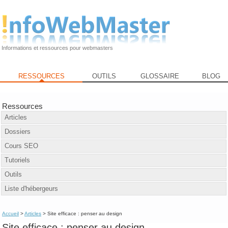
Informations et ressources pour webmasters
RESSOURCES
OUTILS
GLOSSAIRE
BLOG
Ressources
Articles
Dossiers
Cours SEO
Tutoriels
Outils
Liste d'hébergeurs
Accueil
>
Articles
> Site efficace : penser au design
Site efficace : penser au design