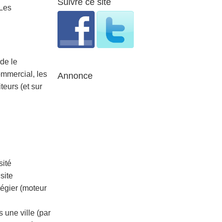
Suivre ce site
 Les
ide le
ommercial, les
Annonce
teurs (et sur
sité
site
légier (moteur
s une ville (par