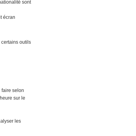
nationalité sont
it écran
certains outils
 faire selon
heure sur le
nalyser les