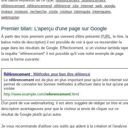
une balise keywords de ce type:
référencement, referencement,
référencemant, référencemend, référencer, site, internet, web, google,
moteur, moteurs, recherche, visite, visiteur, internaute, internautes,
webmaster
.
Premier bilan: L'aperçu d'une page sur Google
À partir des trois premiers point qui viennent d'être présenté (l'
URL
, le titre, l
balise méta de description) il est possible de voir à quoi va ressembler la
page dans les résultats de Google. Effectivement, si un visiteur lambda tap
la requête "
référencement
" il est possible qu'il voie notre exemple de page
sous la forme suivante:
Référencement
: Méthodes pour bien être référencé
Le
référencement
est de plus en plus important pour qu'un site internet soit
permet de connaitre les bonnes méthodes à effectuer dans le but qu'une 
visitée
http://www.example.com/
referencement
.html
D'un point de vue webmarketing, il est alors suggéré de rédiger un titre et un
description avantageuses pour que le visiteur ai envie de cliquer sur ce
résultat de Google plutôt qu'un autre.
Je vous recommande d'utiliser ces outils qui aident à la création et l'analyse