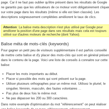
page. Car il ne faut pas oublier qu'être présent dans les résultats de Google
ne garantis pas que les utilisateurs de ce moteur vont obligatoirement clique
sur votre page dans les résultats (même si elle est bien classée). Les
descriptions soigneusement complétées améliorent le taux de clics.
Attention
: La balise meta description n'est plus utilisé par Google pour
améliorer la position d'une page dans ses résultats mais cela est toujours
utilisé sur d'autres moteurs de recherche (dont Yahoo).
Balise méta de mots-clés (keywords)
Pour gagner un petit peu de visiteurs supplémentaire il est parfois conseillé
de mettre cette balise et d'y placer des mots-clés qui sont en général présen
dans le contenu de la page. Voici une liste de conseils à connaitre sur cette
balise:
Placer les mots importants au début.
Placer si possible des mots qui sont présent sur la page.
Utiliser plusieurs orthographes pour un même mot. Utilisez le pluriel, le
singulier, féminin, masculin, des fautes volontaires ...
Pas plus de deux fois le même mot.
Ne pas dépasser les 200 ou 300 caractères.
Dans notre exemple d'optimisation du mot "référencement" on peut réaliser