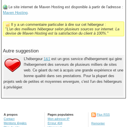
Le site internet de Maven Hosting est disponible à partir de l'adresse :
Maven Hosting
.
Il y a un commentaire particulier à dire sur cet hébergeur :
"
L'un des meilleurs hébergeur selon plusieurs sources sur internet. La
devise de Maven Hosting est la satisfaction du client à 100%.
"
Autre suggestion
L'hébergeur
1&1
est un gros service d'hébergement qui gère
l'hébergement des serveurs de plusieurs milliers de sites
web. Ce géant du net à acquis une grande expérience et une
bonne qualité dans ses prestations. Pour la plupart des
projets web de petites et moyennes envergure, c'est l'un des hébergeurs
à privilégier.
A propos
Pages populaires
Flux RSS
Contact
Mon adresse IP
Mentions légales
Erreur 404
Remonter