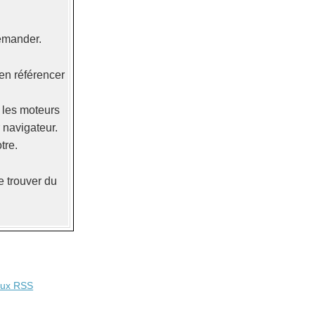
demander.
ien référencer
r les moteurs
r navigateur.
tre.
 trouver du
lux RSS