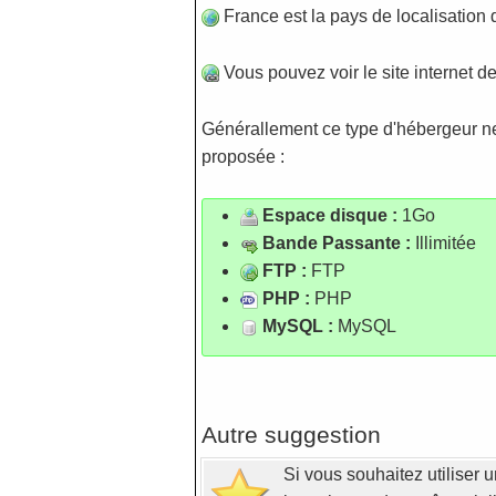
France est la pays de localisation 
Vous pouvez voir le site internet de
Générallement ce type d'hébergeur ne p
proposée :
Espace disque :
1Go
Bande Passante :
Illimitée
FTP :
FTP
PHP :
PHP
MySQL :
MySQL
Autre suggestion
Si vous souhaitez utiliser u