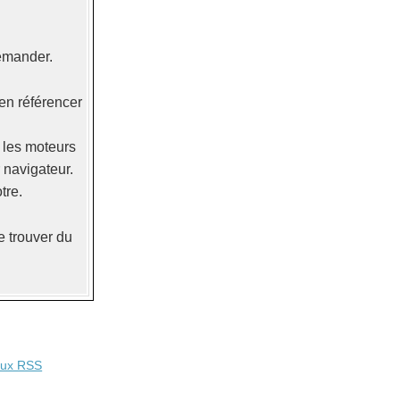
demander.
ien référencer
r les moteurs
r navigateur.
tre.
 trouver du
lux RSS