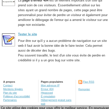
La
page d'erreur 404
est un élément important d'un site qui
prend soin de ces visiteurs. Essentiellement utilisé sur les
sites ayant un grand nombre de pages, cette page peut être
personnalisé pour éviter de perdre un visiteur et également pour
améliorer le débogage de l'erreur qui a amené le visiteur sur une
page non existante.
Tester le site
Pour être sur qu'il y a aucun problème de navigation sur un site
web il faut avoir la bonne idée de le faire tester. Cela permet
aussi de déceler des bugs.
Peu souvent travaillé, le test d'un site vous évite de perdre en
crédibilité si il y a un gros bug sur votre site.
A propos
Pages populaires
Flux RSS
Contact
Mon adresse IP
Mentions légales
Erreur 404
Remonter
Plan du site
Htpasswd
Politique d'accessibilité
E-reputation
Partenaires
Hébergement gratuit sans
pub
Créer un site web
Ce site utilise des cookies pour vous offrir le meilleur service. En poursuivan